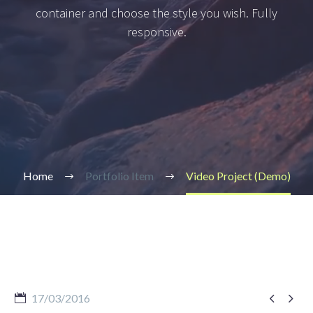
container and choose the style you wish. Fully
responsive.
Home
Portfolio Item
Video Project (Demo)


17/03/2016