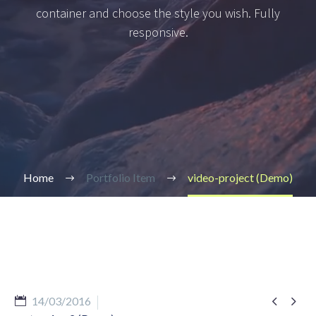
container and choose the style you wish. Fully
responsive.
Home
Portfolio Item
video-project (Demo)


14/03/2016