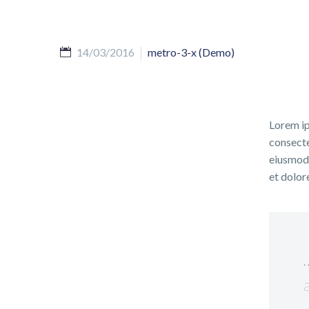
14/03/2016
metro-3-x (Demo)
Lorem ip
consecte
eiusmod 
et dolor