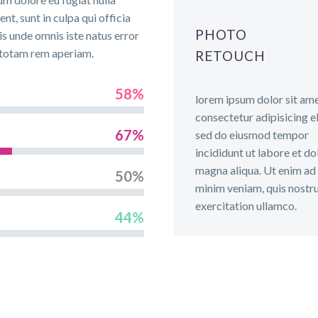
nt, sunt in culpa qui officia
PHOTO
is unde omnis iste natus error
 totam rem aperiam.
RETOUCH
58%
lorem ipsum dolor sit ame
consectetur adipisicing el
67%
sed do eiusmod tempor
incididunt ut labore et do
magna aliqua. Ut enim ad
50%
minim veniam, quis nostr
exercitation ullamco.
44%