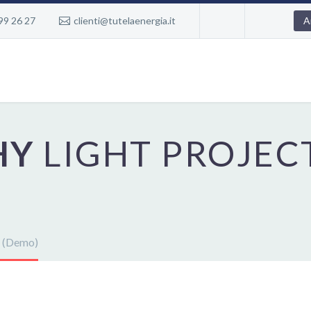
99 26 27
clienti@tutelaenergia.it
A
HY
LIGHT PROJEC
t (Demo)