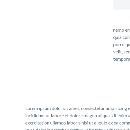
nemo eni
quia con
porro qu
velit, s
tempora 
Lorem ipsum dolor sit amet, consectetur adipisicing 
incididunt ut labore et dolore magna aliqua. Ut enim 
exercitation ullamco laboris nisi ut aliquip ex ea co
irure dolor in reprehenderit in voluptate velit esse cil