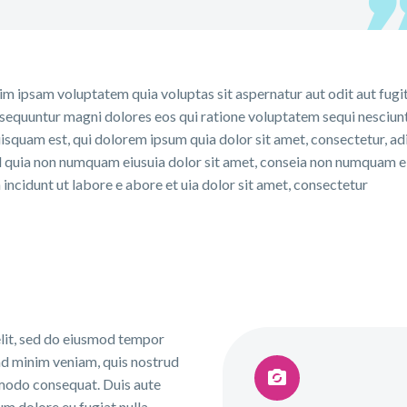
m ipsam voluptatem quia voluptas sit aspernatur aut odit aut fugit
sequuntur magni dolores eos qui ratione voluptatem sequi nesciun
isquam est, qui dolorem ipsum quia dolor sit amet, consectetur, ad
ed quia non numquam eiusuia dolor sit amet, conseia non numquam 
incidunt ut labore e abore et uia dolor sit amet, consectetur
elit, sed do eiusmod tempor
ad minim veniam, quis nostrud


mmodo consequat. Duis aute
lum dolore eu fugiat nulla