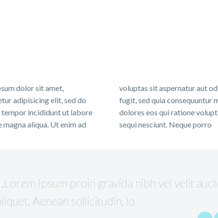
sum dolor sit amet,
voluptas sit aspernatur aut od
tur adipisicing elit, sed do
fugit, sed quia consequuntur 
tempor incididunt ut labore
dolores eos qui ratione volup
e magna aliqua. Ut enim ad
sequi nesciunt. Neque porro
…Lorem Ipsum proin gravida nibh vel velit auc
aliquet. Aenean sollicitudin, lo