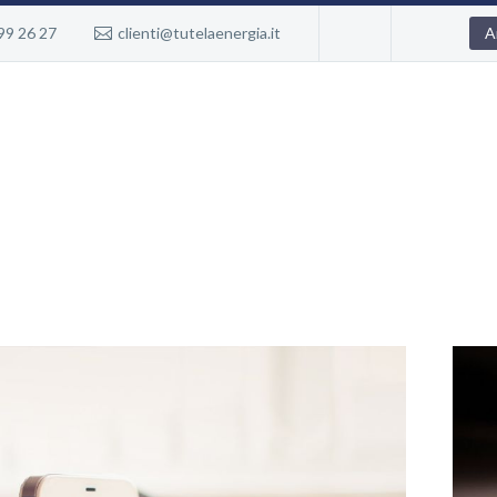
99 26 27
clienti@tutelaenergia.it
A