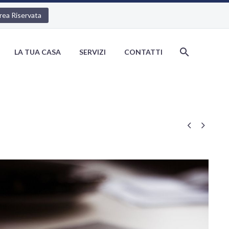
rea Riservata
LA TUA CASA
SERVIZI
CONTATTI

